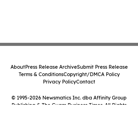
About
Press Release Archive
Submit Press Release
Terms & Conditions
Copyright/DMCA Policy
Privacy Policy
Contact
© 1995-2026 Newsmatics Inc. dba Affinity Group
Publishing & The Guam Business Times. All Rights
Reserved.
Cookie Settings / Your Privacy Choices