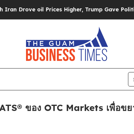
ove oil Prices Higher, Trump Gave Politically C
TS® ของ OTC Markets เพื่อขยา