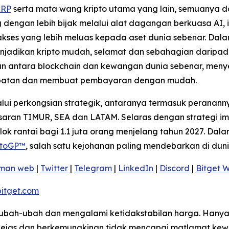
XRP
serta mata wang kripto utama yang lain, semuanya da
gan lebih bijak melalui alat dagangan berkuasa AI, int
akses yang lebih meluas kepada aset dunia sebenar. Dalam
enjadikan kripto mudah, selamat dan sebahagian daripa
tan antara blockchain dan kewangan dunia sebenar, meny
apatan dan membuat pembayaran dengan mudah.
ui perkongsian strategik, antaranya termasuk peranann
aran TIMUR, SEA dan LATAM. Selaras dengan strategi imp
k rantai bagi 1.1 juta orang menjelang tahun 2027. Dal
toGP™
, salah satu kejohanan paling mendebarkan di duni
man web
|
Twitter
|
Telegram
|
LinkedIn
|
Discord
|
Bitget W
itget.com
berubah-ubah dan mengalami ketidakstabilan harga. Han
erjejas dan berkemungkinan tidak mencapai matlamat k