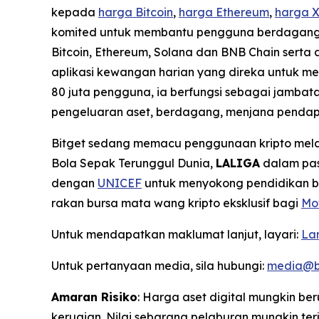
kepada
harga Bitcoin
,
harga Ethereum
,
harga 
komited untuk membantu pengguna berdagang den
Bitcoin, Ethereum, Solana dan BNB Chain serta 
aplikasi kewangan harian yang direka untuk m
80 juta pengguna, ia berfungsi sebagai jamba
pengeluaran aset, berdagang, menjana pend
Bitget sedang memacu penggunaan kripto melal
Bola Sepak Terunggul Dunia,
LALIGA
dalam pas
dengan
UNICEF
untuk menyokong pendidikan blo
rakan bursa mata wang kripto eksklusif bagi
Mo
Untuk mendapatkan maklumat lanjut, layari:
La
Untuk pertanyaan media, sila hubungi:
media@b
Amaran Risiko
: Harga aset digital mungkin 
kerugian. Nilai sebarang pelaburan mungkin t