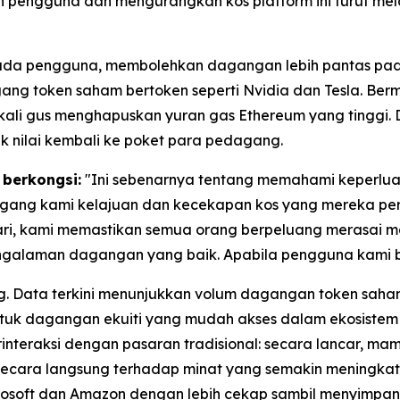
 pengguna dan mengurangkan kos platform ini turut me
pada pengguna, membolehkan dagangan lebih pantas pada
ng token saham bertoken seperti Nvidia dan Tesla. Bermul
ekali gus menghapuskan yuran gas Ethereum yang tingg
ak nilai kembali ke poket para pedagang.
 berkongsi:
"Ini sebenarnya tentang memahami keperlua
ang kami kelajuan dan kecekapan kos yang mereka perl
i, kami memastikan semua orang berpeluang merasai ma
alaman dagangan yang baik. Apabila pengguna kami ber
g. Data terkini menunjukkan volum dagangan token sah
k dagangan ekuiti yang mudah akses dalam ekosistem k
teraksi dengan pasaran tradisional: secara lancar, mamp
s secara langsung terhadap minat yang semakin meningka
crosoft dan Amazon dengan lebih cekap sambil menyimpan 