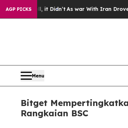
ll, it Didn’t
As war With Iran Drove oil Prices
AGP PICKS
Menu
Bitget Mempertingkatk
Rangkaian BSC