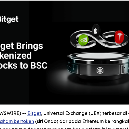
NEWSWIRE) --
Bitget
, Universal Exchange (UEX) terbesar
saham bertoken
(siri Ondo) daripada Ethereum ke rangkaia