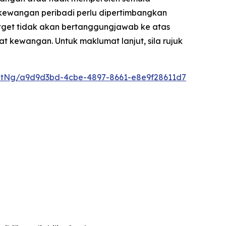
kewangan peribadi perlu dipertimbangkan
Bitget tidak akan bertanggungjawab ke atas
t kewangan. Untuk maklumat lanjut, sila rujuk
ntNg/a9d9d3bd-4cbe-4897-8661-e8e9f28611d7