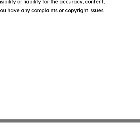
ility or liability for the accuracy, content,
f you have any complaints or copyright issues