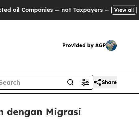
ompanies — not Taxpayers — the Chance to Cash in
View all
Provided by AGP
Share
 dengan Migrasi