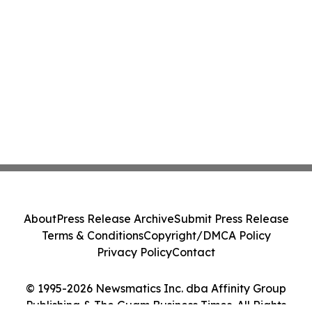
About
Press Release Archive
Submit Press Release
Terms & Conditions
Copyright/DMCA Policy
Privacy Policy
Contact
© 1995-2026 Newsmatics Inc. dba Affinity Group
Publishing & The Guam Business Times. All Rights